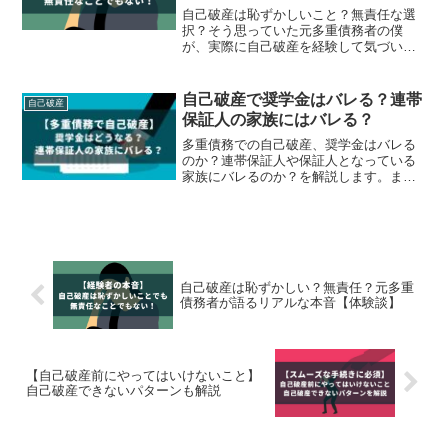
自己破産は恥ずかしいこと？無責任な選
択？そう思っていた元多重債務者の僕
が、実際に自己破産を経験して気づいた
「本当の意味」と、手続き後にどのよう
に生活を立て直していったのかを、体験
談として赤裸々に語ります。法律的な根
自己破産で奨学金はバレる？連帯
自己破産
拠や、周囲の反応、相談したときのリア
保証人の家族にはバレる？
ルな流れなどもあわせて紹介。
多重債務での自己破産、奨学金はバレる
のか？連帯保証人や保証人となっている
家族にバレるのか？を解説します。また
奨学金だけ自己破産から外せるのか？も
お伝えします。家族への影響は、奨学金
を借りた際に「機関保証」か「人的保
証」のどちらを選んだのかによって変わ
ります。また奨学金だけ自己破産から外
せるのか？も解説。
自己破産は恥ずかしい？無責任？元多重
債務者が語るリアルな本音【体験談】
【自己破産前にやってはいけないこと】
自己破産できないパターンも解説