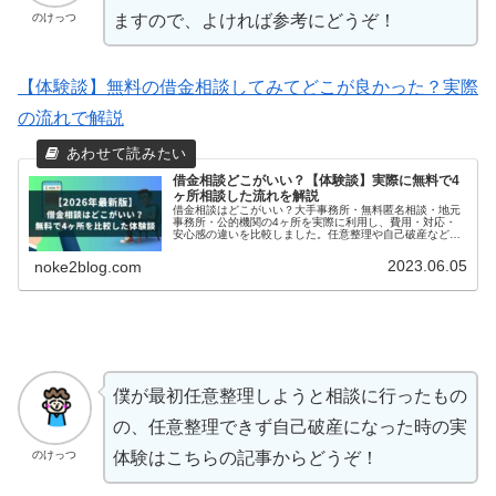
のけっつ
ますので、よければ参考にどうぞ！
【体験談】無料の借金相談してみてどこが良かった？実際
の流れで解説
借金相談どこがいい？【体験談】実際に無料で4
ヶ所相談した流れを解説
借金相談はどこがいい？大手事務所・無料匿名相談・地元
事務所・公的機関の4ヶ所を実際に利用し、費用・対応・
安心感の違いを比較しました。任意整理や自己破産など債
務整理の方法も体験談を交えておすすめを解説。匿名でも
安心して始められる無料相談先を最新版として紹介しま
2023.06.05
noke2blog.com
す。
僕が最初任意整理しようと相談に行ったもの
の、任意整理できず自己破産になった時の実
のけっつ
体験はこちらの記事からどうぞ！