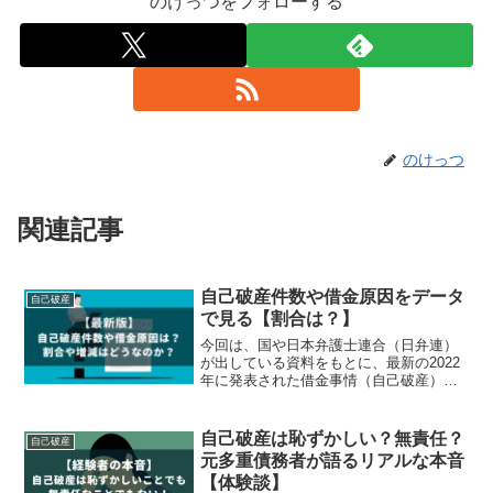
のけっつをフォローする
のけっつ
関連記事
自己破産件数や借金原因をデータ
自己破産
で見る【割合は？】
今回は、国や日本弁護士連合（日弁連）
が出している資料をもとに、最新の2022
年に発表された借金事情（自己破産）を
調べてみました。借金してた時は正直調
べたことなかったので、ある意味新鮮で
した！最新の自己破産件数や借金原因を
自己破産は恥ずかしい？無責任？
自己破産
データで見て、その割合や増減も紹介し
元多重債務者が語るリアルな本音
ます。僕は正直、自己破産者ってこんな
【体験談】
にいるんだと驚きました！