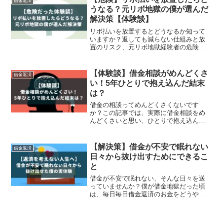
借金返済
うなる？元リボ地獄の僕が選んだ
解決策【体験談】
リボ払いを放置するとどうなるか知って
いますか？返しても減らない仕組みと放
置のリスク、元リボ地獄経験者の危険だ
った体験談を交えて解説します。督促・
延滞・信用情報への影響など、リボ払い
の借金放置の末路は深刻です。でも、匿
【体験談】借金相談がめんどくさ
借金返済
名・無料の相談で未来を変える方法があ
い！5年ひとりで抱え込んだ結末
ります。
は？
借金の相談ってめんどくさくないです
か？この記事では、実際に借金相談をめ
んどくさいと思い、ひとりで抱え込んで
いた僕がその後どうなっていったのかを
詳しく解説します。今現在借金問題を抱
えていて、借金の相談なんてめんどくさ
【解決策】借金が不安で眠れない
借金返済
いと思っている方は必見です。
日々から抜け出すためにできるこ
と
借金が不安で眠れない、そんな日々を送
っていませんか？僕が借金地獄だった頃
は、毎日毎日借金返済のお金をどうやっ
て用意しようか考えていて、常に借金の
不安に追われていました。その結果、精
神的にも疲弊してなかなか寝れない日々