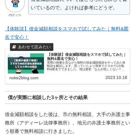
いているので、よければ参考にどうぞ。
のけっつ
【体験談】借金減額相談をスマホで試してみた｜無料&匿
名で安心！
【体験談】借金減額相談をスマホで試してみた｜
無料&匿名で安心！
実際の画像を見ながら無料の借金減額相談をやってみた体
験談を解説します。思っていたより簡単でスマホで1分無
料&匿名でできました。僕は最初「なんか怪しくない？」
と思っていましたが、最終的には借金減額相談を使って借
金生活から抜け出すきっかけをつかみました。結論、やっ
2023.10.18
noke2blog.com
てみる価値はありました。
僕が実際に相談した3ヶ所とその結果
借金減額相談をした後は、市の無料相談、大手の弁護士事
務所（アディーレ法律事務所）、地元の弁護士事務所とい
う順番で無料相談に行きました。