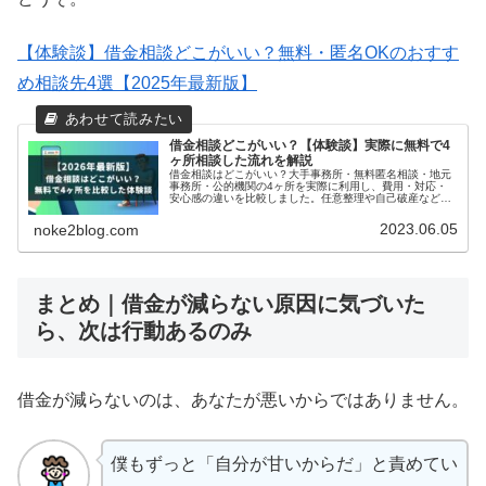
【体験談】借金相談どこがいい？無料・匿名OKのおすす
め相談先4選【2025年最新版】
借金相談どこがいい？【体験談】実際に無料で4
ヶ所相談した流れを解説
借金相談はどこがいい？大手事務所・無料匿名相談・地元
事務所・公的機関の4ヶ所を実際に利用し、費用・対応・
安心感の違いを比較しました。任意整理や自己破産など債
務整理の方法も体験談を交えておすすめを解説。匿名でも
安心して始められる無料相談先を最新版として紹介しま
2023.06.05
noke2blog.com
す。
まとめ｜借金が減らない原因に気づいた
ら、次は行動あるのみ
借金が減らないのは、あなたが悪いからではありません。
僕もずっと「自分が甘いからだ」と責めてい