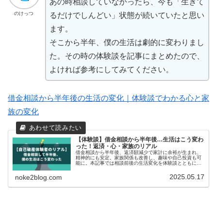
あの時相談していなかったら、今も「生きて
のけっつ
るだけでしんどい」状態が続いていたと思い
ます。
そこから半年、僕の生活は劇的に変わりまし
た。その時の体験談を記事にまとめたので、
よければ参考にしてみてください。
借金相談から半年後の生活の変化｜体験談でわかる心と家
族の変化
【体験談】借金相談から半年後…生活はこう変わ
った！返済・心・家族のリアル
借金相談から半年後、返済額減少で家計に余裕が生まれ、
精神的にも安定。家族関係も改善し、趣味や自己投資も可
能に。本記事では相談前後の生活変化を体験談とともに解
説。返済負担軽減の実例や半年後にやるべき行動も紹介。
匿名・無料診断で未来を変える第一歩を。
2025.05.17
noke2blog.com